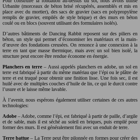
Pour construire la fondation au-dessus du sol, nous avons utilisé
Urbanite (morceaux de béton brisé récupérés, assemblés et mis en
place avec du mortier), des sacs de gravier (sacs en polypropylène
remplis de gravier, empilés de style brique) et des murs en béton
coulé ou en blocs (souvent utilisant des formulaires isolés).
D’autres bâtiments de Dancing Rabbit reposent sur des piliers en
béton, un style qui permet d’économiser les matériaux et la main-
d’œuvre des fondations creusées. On renonce à une connexion à la
terre en tant que masse thermique, mais avec un sol bien isolé, la
structure peut encore être rendue économe en énergie.
Planchers en terre
– Aussi appelés planchers en adobe, un sol en
terre est fabriqué à partir du même matériau que l’épi ou le plâtre de
terre et est truqué pour obtenir une finition lisse. Une fois sec, il est
huilé avec de multiples couches d’huile de lin, ce qui le durcit contre
l’usure et le laisse même lavable.
À l’avenir, nous espérons également utiliser certaines de ces autres
technologies:
Adobe
– Adobe, comme l’épi, est fabriqué à partir de paille, d’argile
et de sable, mais il est séché au soleil en briques, puis empilé pour
former des murs. Il est généralement fini avec un enduit de terre.
Terre battue
– La Terre peut être pilonnée en formes pour créer des