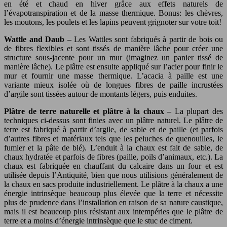
en été et chaud en hiver grâce aux effets naturels de
l’évapotranspiration et de la masse thermique. Bonus: les chèvres,
les moutons, les poulets et les lapins peuvent grignoter sur votre toit!
Wattle and Daub
– Les Wattles sont fabriqués à partir de bois ou
de fibres flexibles et sont tissés de manière lâche pour créer une
structure sous-jacente pour un mur (imaginez un panier tissé de
manière lâche). Le plâtre est ensuite appliqué sur l’acier pour finir le
mur et fournir une masse thermique. L’acacia à paille est une
variante mieux isolée où de longues fibres de paille incrustées
d’argile sont tissées autour de montants légers, puis enduites.
Plâtre de terre naturelle et plâtre à la chaux
– La plupart des
techniques ci-dessus sont finies avec un plâtre naturel. Le plâtre de
terre est fabriqué à partir d’argile, de sable et de paille (et parfois
d’autres fibres et matériaux tels que les peluches de quenouilles, le
fumier et la pâte de blé). L’enduit à la chaux est fait de sable, de
chaux hydratée et parfois de fibres (paille, poils d’animaux, etc.). La
chaux est fabriquée en chauffant du calcaire dans un four et est
utilisée depuis l’Antiquité, bien que nous utilisions généralement de
la chaux en sacs produite industriellement. Le plâtre à la chaux a une
énergie intrinsèque beaucoup plus élevée que la terre et nécessite
plus de prudence dans l’installation en raison de sa nature caustique,
mais il est beaucoup plus résistant aux intempéries que le plâtre de
terre et a moins d’énergie intrinsèque que le stuc de ciment.