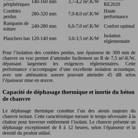
140-160 mm
3,7-4,2 m².K/W
périphériques
RE2020
Combles
Haute
280-320 mm
7,0-8,0 m².K/W
perdus
performance
Rampants de
240-280 mm
6,0-7,0 m².K/W
Confort optimal
toiture
Isolation
Planchers bas
120-140 mm
3,0-3,5 m².K/W
réglementaire
Pour l’isolation des combles perdus, une épaisseur de 300 mm de
chanvre en vrac permet d’atteindre facilement un R de 7,5 m².K/W,
dépassant largement les exigences réglementaires. Cette
performance s’accompagne d’une excellente isolation acoustique,
avec une atténuation sonore pouvant atteindre 45 dB selon
l’épaisseur mise en œuvre.
Capacité de déphasage thermique et inertie du béton
de chanvre
Le déphasage thermique constitue l’un des atouts majeurs du
chanvre isolant. Cette caractéristique mesure le temps nécessaire à la
chaleur pour traverser entièrement l’isolant. Le chanvre présente un
déphasage exceptionnel de 8 à 12 heures, selon l’épaisseur et la
densité du produit utilisé.