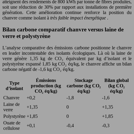
atteignent des rendements de 800 kWh par tonne de fibres produites,
soit une réduction de 30% par rapport aux installations de première
génération. Cette amélioration continue renforce la position du
chanvre comme isolant à
très faible impact énergétique
.
Bilan carbone comparatif chanvre versus laine de
verre et polystyrène
L’analyse comparative des émissions carbone positionne le chanvre
en leader incontestable des isolants écologiques. Là où la laine de
verre génère 1,35 kg de CO₂ équivalent par kg d’isolant et le
polystyrène expansé 1,85 kg CO₂ éq/kg, le chanvre affiche un bilan
carbone négatif de -1,6 kg CO₂ éq/kg.
Émissions
Stockage
Bilan global
Type
production (kg
carbone (kg CO₂
(kg CO₂
d’isolant
CO₂ éq/kg)
éq/kg)
éq/kg)
Chanvre
+0,2
-1,8
-1,6
Laine de
+1,35
0
+1,35
verre
Polystyrène
+1,85
0
+1,85
Ouate de
+0,1
-0,4
-0,3
cellulose