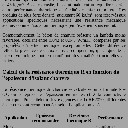
et 45 kg/m³. À cette densité, l’isolant maintient un équilibre parfait
entre performance thermique et facilité de mise en œuvre. Les
produits de plus forte densité, atteignant 60 kg/m³, sont réservés aux
applications spécifiques nécessitant une résistance mécanique
accrue, comme l’isolation thermique par l’extérieur sous enduit.
Comparativement, le béton de chanvre présente un lambda moins
favorable, oscillant entre 0,042 et 0,048 W/m.K, compensé par ses
propriétés d’inertie thermique exceptionnelles. Cette différence
reflète la présence de chaux dans la composition, qui augmente la
masse volumique tout en conférant des qualités structurelles au
matériau.
Calcul de la résistance thermique R en fonction de
l’épaisseur d’isolant chanvre
La résistance thermique du chanvre se calcule selon la formule R =
e/λ, où e représente l’épaisseur en mètres et λ la conductivité
thermique. Pour atteindre les exigences de la RE2020, différentes
épaisseurs sont recommandées selon l’application visée.
Épaisseur
Résistance
Application
Performance
recommandée
thermique R
Murs
Conforme