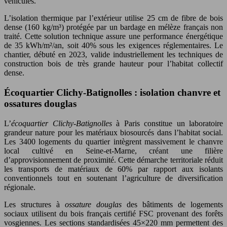
véhicules.
L’isolation thermique par l’extérieur utilise 25 cm de fibre de bois
dense (160 kg/m³) protégée par un bardage en mélèze français non
traité. Cette solution technique assure une performance énergétique
de 35 kWh/m²/an, soit 40% sous les exigences réglementaires. Le
chantier, débuté en 2023, valide industriellement les techniques de
construction bois de très grande hauteur pour l’habitat collectif
dense.
Écoquartier Clichy-Batignolles : isolation chanvre et
ossatures douglas
L’
écoquartier Clichy-Batignolles
à Paris constitue un laboratoire
grandeur nature pour les matériaux biosourcés dans l’habitat social.
Les 3400 logements du quartier intègrent massivement le chanvre
local cultivé en Seine-et-Marne, créant une filière
d’approvisionnement de proximité. Cette démarche territoriale réduit
les transports de matériaux de 60% par rapport aux isolants
conventionnels tout en soutenant l’agriculture de diversification
régionale.
Les structures à
ossature douglas
des bâtiments de logements
sociaux utilisent du bois français certifié FSC provenant des forêts
vosgiennes. Les sections standardisées 45×220 mm permettent des