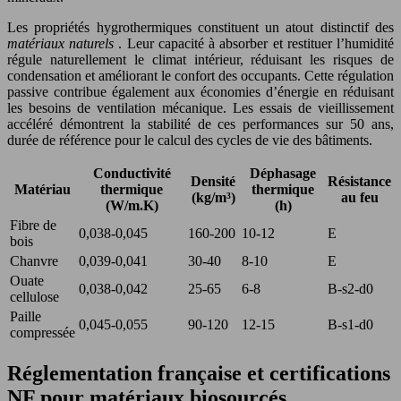
Les propriétés hygrothermiques constituent un atout distinctif des
matériaux naturels
. Leur capacité à absorber et restituer l’humidité
régule naturellement le climat intérieur, réduisant les risques de
condensation et améliorant le confort des occupants. Cette régulation
passive contribue également aux économies d’énergie en réduisant
les besoins de ventilation mécanique. Les essais de vieillissement
accéléré démontrent la stabilité de ces performances sur 50 ans,
durée de référence pour le calcul des cycles de vie des bâtiments.
Conductivité
Déphasage
Densité
Résistance
Matériau
thermique
thermique
(kg/m³)
au feu
(W/m.K)
(h)
Fibre de
0,038-0,045
160-200
10-12
E
bois
Chanvre
0,039-0,041
30-40
8-10
E
Ouate
0,038-0,042
25-65
6-8
B-s2-d0
cellulose
Paille
0,045-0,055
90-120
12-15
B-s1-d0
compressée
Réglementation française et certifications
NF pour matériaux biosourcés