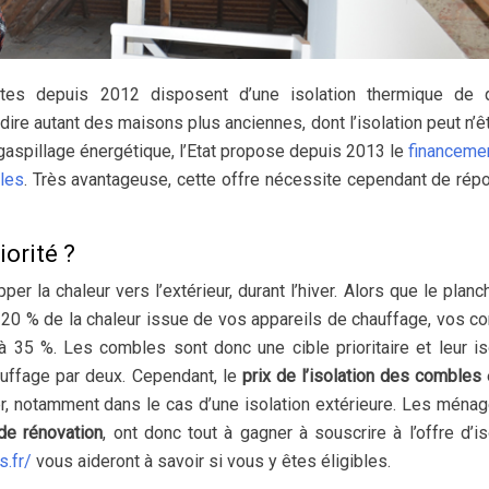
ites depuis 2012 disposent d’une isolation thermique de qu
dire autant des maisons plus anciennes, dont l’isolation peut n’ê
e gaspillage énergétique, l’Etat propose depuis 2013 le
financemen
les
.
Très avantageuse, cette offre nécessite cependant de rép
iorité ?
 la chaleur vers l’extérieur, durant l’hiver. Alors que le planch
et 20 % de la chaleur issue de vos appareils de chauffage, vos c
à 35 %. Les combles sont donc une cible prioritaire et leur is
auffage par deux. Cependant, le
prix de l’isolation des combles
r, notamment dans le cas d’une isolation extérieure. Les ménag
de rénovation
, ont donc tout à gagner à souscrire à l’offre d’is
.fr/
vous aideront à savoir si vous y êtes éligibles.