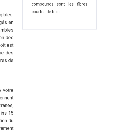
compounds sont les fibres
courtes de bois.
gibles.
agés en
combles
ion des
oit est
mme des
ères de
e votre
rennent
rranée,
oins 15
tion du
irement