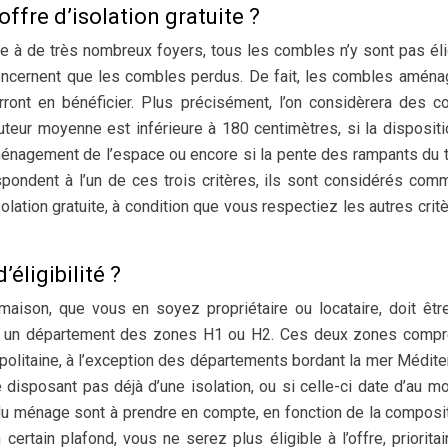
offre d’isolation gratuite ?
ble à de très nombreux foyers, tous les combles n’y sont pas éli
oncernent que les combles perdus. De fait, les combles amén
ront en bénéficier. Plus précisément, l’on considèrera des 
uteur moyenne est inférieure à 180 centimètres, si la disposit
nagement de l’espace ou encore si la pente des rampants du t
spondent à l’un de ces trois critères, ils sont considérés co
lation gratuite, à condition que vous respectiez les autres crit
éligibilité ?
maison, que vous en soyez propriétaire ou locataire, doit êtr
dans un département des zones H1 ou H2. Ces deux zones comp
litaine, à l’exception des départements bordant la mer Médite
isposant pas déjà d’une isolation, ou si celle-ci date d’au m
us du ménage sont à prendre en compte, en fonction de la composi
certain plafond, vous ne serez plus éligible à l’offre, priorita