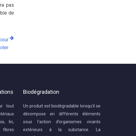
vra pas
ible de
pour
oiter
ations
Biodégradation
ur tout
Un produit est biodégradable lorsqu’il se
ériaux
décompose en différents éléments
s, lin,
sous l’action d’organismes vivants
 fibres
extérieurs à la substance. La