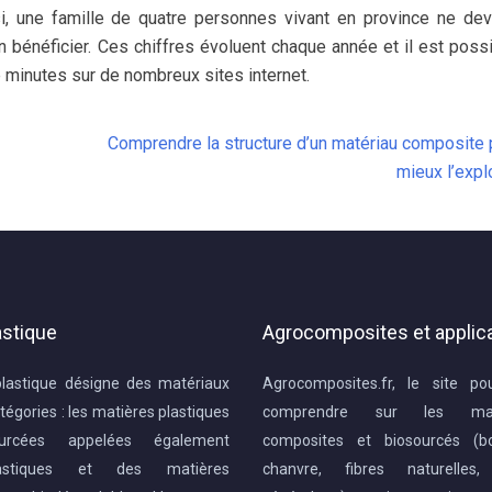
i, une famille de quatre personnes vivant en province ne de
bénéficier. Ces chiffres évoluent chaque année et il est poss
e minutes sur de nombreux sites internet.
Comprendre la structure d’un matériau composite 
mieux l’expl
astique
Agrocomposites et applic
plastique désigne des matériaux
Agrocomposites.fr, le site po
tégories : les matières plastiques
comprendre sur les mat
ourcées appelées également
composites et biosourcés (boi
lastiques et des matières
chanvre, fibres naturelles,