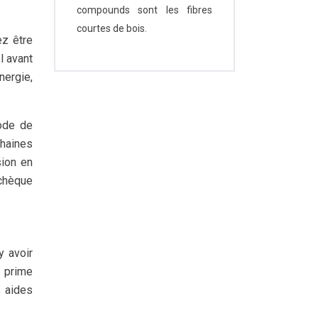
compounds sont les fibres
courtes de bois.
ez être
l avant
nergie,
ode de
chaines
sion en
 chèque
y avoir
 prime
s aides