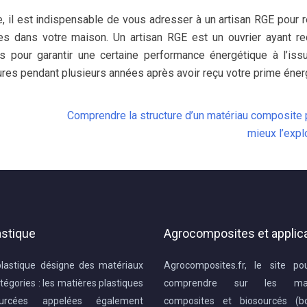
e, il est indispensable de vous adresser à un artisan RGE pour r
s dans votre maison. Un artisan RGE est un ouvrier ayant r
s pour garantir une certaine performance énergétique à l’is
ures pendant plusieurs années après avoir reçu votre prime éner
Comprendre la structure d’un matériau composite 
mieux l’expl
astique
Agrocomposites et applic
plastique désigne des matériaux
Agrocomposites.fr, le site po
tégories : les matières plastiques
comprendre sur les mat
ourcées appelées également
composites et biosourcés (boi