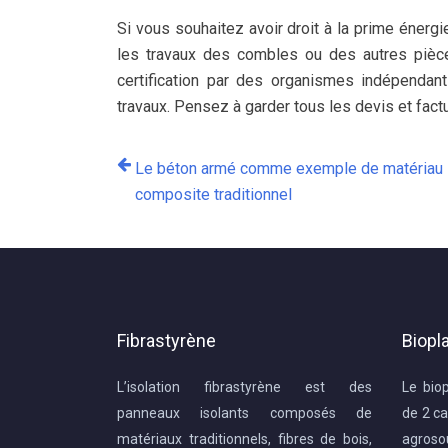
Si vous souhaitez avoir droit à la prime énergi
les travaux des combles ou des autres pièce
certification par des organismes indépendant
travaux. Pensez à garder tous les devis et fact
Le béton armé comme exemple de matériau
composite traditionnel
Fibrastyrène
Biopl
L’isolation fibrastyrène est des
Le bio
panneaux isolants composés de
de 2 ca
matériaux traditionnels, fibres de bois,
agros