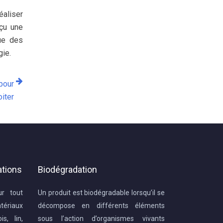
éaliser
eçu une
sue des
gie.
pour
oiter
ations
Biodégradation
ur tout
Un produit est biodégradable lorsqu’il se
ériaux
décompose en différents éléments
s, lin,
sous l’action d’organismes vivants