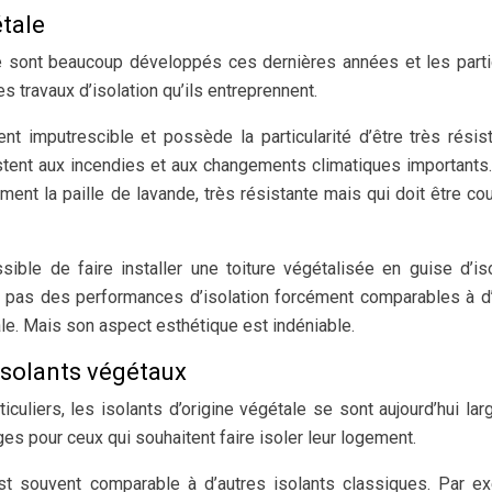
étale
se sont beaucoup développés ces dernières années et les parti
s travaux d’isolation qu’ils entreprennent.
t imputrescible et possède la particularité d’être très résis
istent aux incendies et aux changements climatiques importants
ment la paille de lavande, très résistante mais qui doit être co
sible de faire installer une toiture végétalisée en guise d’iso
tit pas des performances d’isolation forcément comparables à d
ale. Mais son aspect esthétique est indéniable.
isolants végétaux
culiers, les isolants d’origine végétale se sont aujourd’hui la
es pour ceux qui souhaitent faire isoler leur logement.
t souvent comparable à d’autres isolants classiques. Par e