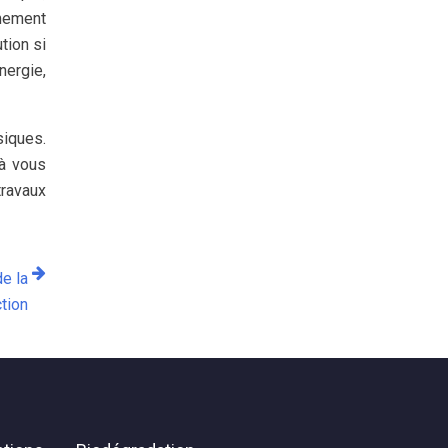
êmement
tion si
nergie,
siques.
 à vous
travaux
de la
tion