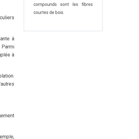
compounds sont les fibres
courtes de bois.
culiers
tante à
. Parmi
uplée à
lation.
’autres
rgement
xemple,