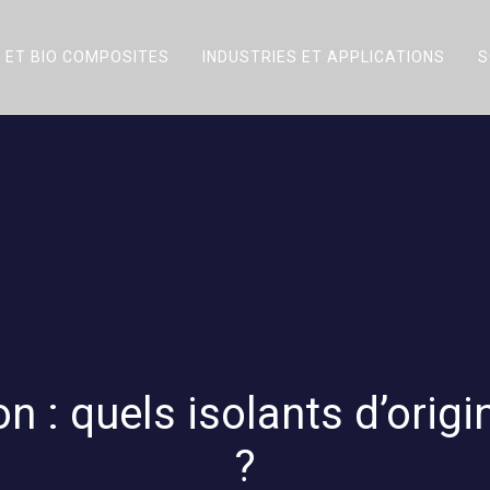
 ET BIO COMPOSITES
INDUSTRIES ET APPLICATIONS
S
n : quels isolants d’origi
?