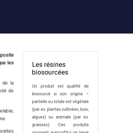
mposite
que les
Les résines
biosourcées
l de la
Un produit est qualifié de
sité de
biosourcé si son origine –
partielle ou totale est végétale
(par ex. plantes cultivées, bois,
elable,
algues) ou animale (par ex.
ne.
graisses). Ces produits
priétés
couvrent aujourd’hui un large