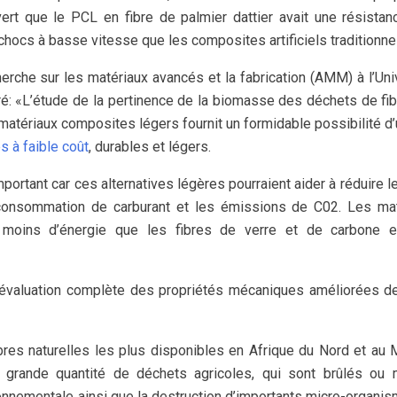
rt que le PCL en fibre de palmier dattier avait une résistan
 chocs à basse vitesse que les composites artificiels traditionne
erche sur les matériaux avancés et la fabrication (AMM) à l’Uni
ré: «L’étude de la pertinence de la biomasse des déchets de fi
tériaux composites légers fournit un formidable possibilité d’u
 à faible coût
, durables et légers.
ortant car ces alternatives légères pourraient aider à réduire l
a consommation de carburant et les émissions de C02. Les ma
t moins d’énergie que les fibres de verre et de carbone e
e évaluation complète des propriétés mécaniques améliorées d
ibres naturelles les plus disponibles en Afrique du Nord et au
e grande quantité de déchets agricoles, qui sont brûlés ou
onnementale ainsi que la destruction d’importants micro-organi