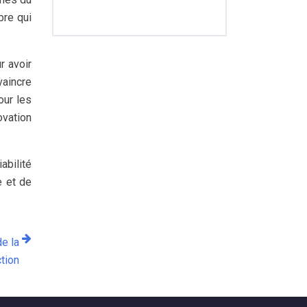
bre qui
r avoir
vaincre
our les
ovation
abilité
e et de
de la
tion