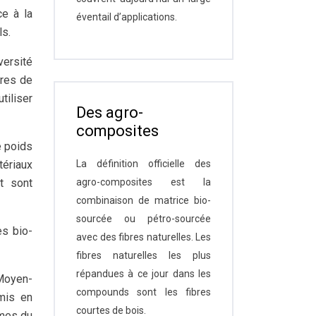
ce à la
éventail d’applications.
ls.
versité
bres de
tiliser
Des agro-
composites
e poids
tériaux
La définition officielle des
t sont
agro-composites est la
combinaison de matrice bio-
sourcée ou pétro-sourcée
es bio-
avec des fibres naturelles. Les
fibres naturelles les plus
répandues à ce jour dans les
 Moyen-
compounds sont les fibres
 mis en
courtes de bois.
smes du