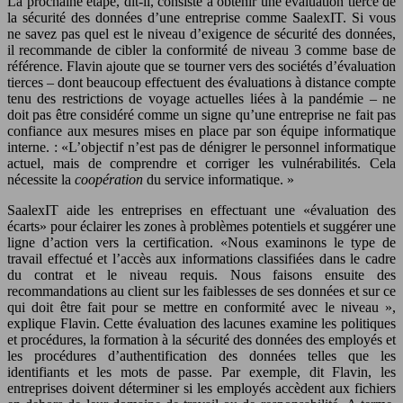
La prochaine étape, dit-il, consiste à obtenir une évaluation tierce de
la sécurité des données d’une entreprise comme SaalexIT. Si vous
ne savez pas quel est le niveau d’exigence de sécurité des données,
il recommande de cibler la conformité de niveau 3 comme base de
référence. Flavin ajoute que se tourner vers des sociétés d’évaluation
tierces – dont beaucoup effectuent des évaluations à distance compte
tenu des restrictions de voyage actuelles liées à la pandémie – ne
doit pas être considéré comme un signe qu’une entreprise ne fait pas
confiance aux mesures mises en place par son équipe informatique
interne. : «L’objectif n’est pas de dénigrer le personnel informatique
actuel, mais de comprendre et corriger les vulnérabilités. Cela
nécessite la
coopération
du service informatique. »
SaalexIT aide les entreprises en effectuant une «évaluation des
écarts» pour éclairer les zones à problèmes potentiels et suggérer une
ligne d’action vers la certification. «Nous examinons le type de
travail effectué et l’accès aux informations classifiées dans le cadre
du contrat et le niveau requis. Nous faisons ensuite des
recommandations au client sur les faiblesses de ses données et sur ce
qui doit être fait pour se mettre en conformité avec le niveau »,
explique Flavin. Cette évaluation des lacunes examine les politiques
et procédures, la formation à la sécurité des données des employés et
les procédures d’authentification des données telles que les
identifiants et les mots de passe. Par exemple, dit Flavin, les
entreprises doivent déterminer si les employés accèdent aux fichiers