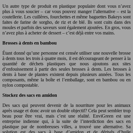
Un autre type de produit en plastique populaire dont vous n’avez
plus à vous soucier – car vous pouvez manger l’alternative – est la
coutellerie. Les cuillères, fourchettes et même baguettes Bakeys sont
faites de farine de sorgho, de riz et de blé. Ils sont cuits dans des
moules et parfois des saveurs sont également ajoutées. En gros, vous
n’avez plus à acheter de dessert – c’est déjà entre vos mains.
Brosses à dents en bambou
Étant donné qu’une personne est censée utiliser une nouvelle brosse
à dents tous les trois à quatre mois, il est décourageant de penser à la
quantité de déchets plastiques que nous ajoutons aux sites
d’enfouissement à partir des seules brosses à dents. Les brosses à
dents à base de plantes existent depuis plusieurs années. Tous les
composants, même la boîte et l’emballage, sont en bambou ou en
nylon compostable.
Stockez des sacs en amidon
Des sacs qui peuvent devenir de la nourriture pour les animaux
après usage et donc avoir un double objectif? Cela peut sembler trop
beau pour être vrai, mais c’est une réalité. EnviGreen est une
entreprise indienne qui, à la suite de l’interdiction des sacs en
plastique par de nombreuses villes, a trouvé une alternative. Sa
solution est des sacs à base d’amidon et de dérivés d’huile