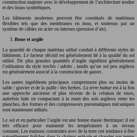
construction majeure avec le développement de l’architecture tendue
et des tissus synthétiques.
Les bâtiments modernes peuvent être constitués de matériaux
flexibles tels que des membranes en tissu, et soutenus par un
système de câbles en acier ou internes (pression d’air).
Boue et argile
La quantité de chaque matériau utilisé conduit à différents styles de
bâtiments. Le facteur décisif est généralement lié à la qualité du sol
utilisé. De plus grandes quantités d’argile signifient généralement
l’utilisation du style
torchis / adobe
, tandis qu’un sol peu argileux
est généralement associé à la construction de
gazon
.
Les autres ingrédients principaux comprennent plus ou moins de
sable / gravier et de la paille / des herbes.
La terre battue
est à la fois
une
approche
ancienne et plus récente de la création de murs,
autrefois faite en compactant à la main des sols argileux entre les
planches, des formes et des compresseurs pneumatiques mécaniques
sont maintenant utilisés.
Le sol et en particulier l’argile est une bonne masse thermique; il est
très efficace pour maintenir les températures à un niveau
constant. Les maisons construites avec de la terre ont tendance à être
naturellement fraîches dans la chaleur estivale et chaudes par temps