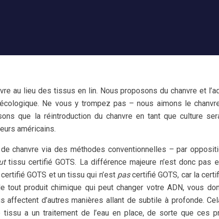
e au lieu des tissus en lin. Nous proposons du chanvre et l’a
x écologique. Ne vous y trompez pas – nous aimons le chanvr
ns que la réintroduction du chanvre en tant que culture ser
eurs américains.
su de chanvre via des méthodes conventionnelles – par opposit
ut
tissu certifié GOTS. La différence majeure n’est donc pas e
 certifié GOTS et un tissu qui n’est
pas
certifié GOTS, car la certi
 tout produit chimique qui peut changer votre ADN, vous do
s affectent d’autres manières allant de subtile à profonde. Ce
e tissu a un traitement de l’eau en place, de sorte que ces p