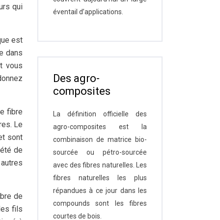
urs qui
éventail d’applications.
que est
re dans
et vous
Des agro-
ndonnez
composites
e fibre
La définition officielle des
res. Le
agro-composites est la
et sont
combinaison de matrice bio-
iété de
sourcée ou pétro-sourcée
autres
avec des fibres naturelles. Les
fibres naturelles les plus
répandues à ce jour dans les
mbre de
compounds sont les fibres
es fils
courtes de bois.