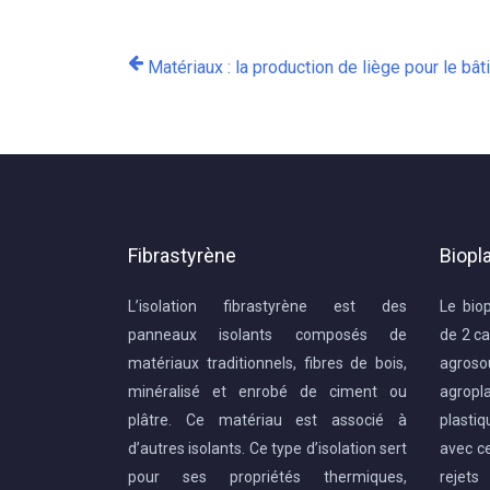
Matériaux : la production de liège pour le bâ
Fibrastyrène
Biopl
L’isolation fibrastyrène est des
Le bio
panneaux isolants composés de
de 2 ca
matériaux traditionnels, fibres de bois,
agros
minéralisé et enrobé de ciment ou
agrop
plâtre. Ce matériau est associé à
plasti
d’autres isolants. Ce type d’isolation sert
avec ce
pour ses propriétés thermiques,
rejet