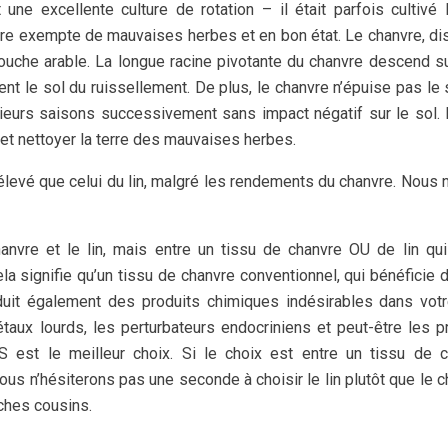
une excellente culture de rotation – il était parfois cultivé 
 terre exempte de mauvaises herbes et en bon état. Le chanvre, dis
 couche arable. La longue racine pivotante du chanvre descend su
ent le sol du ruissellement. De plus, le chanvre n’épuise pas le 
sieurs saisons successivement sans impact négatif sur le sol. E
l et nettoyer la terre des mauvaises herbes.
 élevé que celui du lin, malgré les rendements du chanvre. Nous 
hanvre et le lin, mais entre un tissu de chanvre OU de lin qu
ela signifie qu’un tissu de chanvre conventionnel, qui bénéficie 
oduit également des produits chimiques indésirables dans votr
aux lourds, les perturbateurs endocriniens et peut-être les p
S est le meilleur choix. Si le choix est entre un tissu de 
nous n’hésiterons pas une seconde à choisir le lin plutôt que le c
oches cousins.