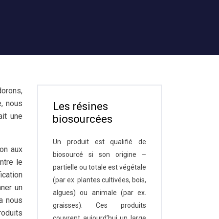
dorons,
e, nous
Les résines
ait une
biosourcées
Un produit est qualifié de
ion aux
biosourcé si son origine –
ntre le
partielle ou totale est végétale
fication
(par ex. plantes cultivées, bois,
nner un
algues) ou animale (par ex.
la nous
graisses). Ces produits
roduits
couvrent aujourd’hui un large