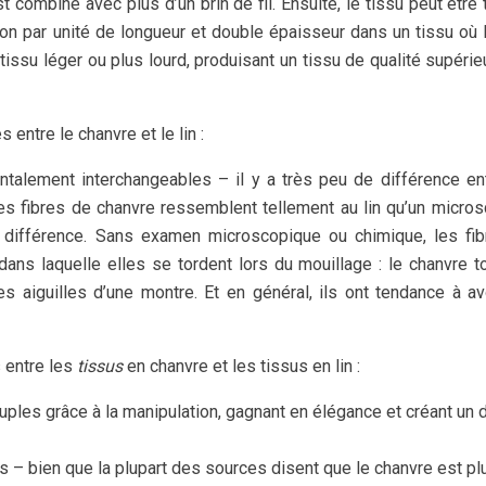
t combiné avec plus d’un brin de fil. Ensuite, le tissu peut être 
sion par unité de longueur et double épaisseur dans un tissu où l
tissu léger ou plus lourd, produisant un tissu de qualité supérie
entre le chanvre et le lin :
ntalement interchangeables – il y a très peu de différence en
, les fibres de chanvre ressemblent tellement au lin qu’un micro
a différence. Sans examen microscopique ou chimique, les fi
dans laquelle elles se tordent lors du mouillage : le chanvre t
es aiguilles d’une montre. Et en général, ils ont tendance à av
s entre les
tissus
en chanvre et les tissus en lin :
ouples grâce à la manipulation, gagnant en élégance et créant un 
es – bien que la plupart des sources disent que le chanvre est plu