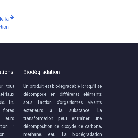
de la
tion
ations
Biodégradation
ur tout
Un produit est biodégradable lorsqu’il se
ériaux
décompose en différents éléments
s, lin,
sous l’action d’organismes vivants
 fibres
extérieurs à la substance. La
 leurs
transformation peut entraîner une
ation :
décomposition de dioxyde de carbone,
ion…
méthane, eau. La biodégradation