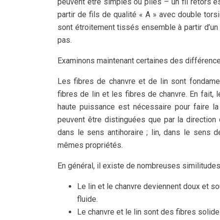
peuvent être simples ou pliés – un fil retors es
partir de fils de qualité « A » avec double tor
sont étroitement tissés ensemble à partir d’un 
pas.
Examinons maintenant certaines des différences 
Les fibres de chanvre et de lin sont fondame
fibres de lin et les fibres de chanvre. En fait
haute puissance est nécessaire pour faire l
peuvent être distinguées que par la direction 
dans le sens antihoraire ; lin, dans le sens d
mêmes propriétés.
En général, il existe de nombreuses similitude
Le lin et le chanvre deviennent doux et s
fluide.
Le chanvre et le lin sont des fibres solid