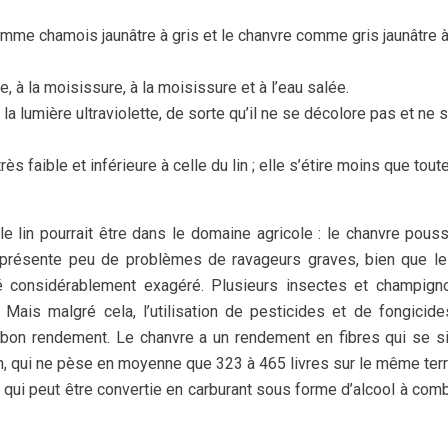
comme chamois jaunâtre à gris et le chanvre comme gris jaunâtre 
e, à la moisissure, à la moisissure et à l’eau salée.
la lumière ultraviolette, de sorte qu’il ne se décolore pas et ne 
s faible et inférieure à celle du lin ; elle s’étire moins que tout
le lin pourrait être dans le domaine agricole : le chanvre pous
 il présente peu de problèmes de ravageurs graves, bien que l
té considérablement exagéré. Plusieurs insectes et champign
Mais malgré cela, l’utilisation de pesticides et de fongicide
bon rendement. Le chanvre a un rendement en fibres qui se s
n, qui ne pèse en moyenne que 323 à 465 livres sur le même terr
qui peut être convertie en carburant sous forme d’alcool à com