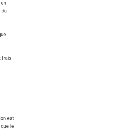
 en
e du
que
 frais
ion est
 que le