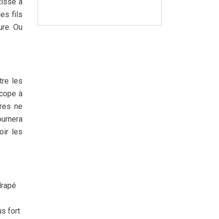
tissé à
es fils
ure. Ou
tre les
scope à
bres ne
ournera
oir les
drapé
s fort