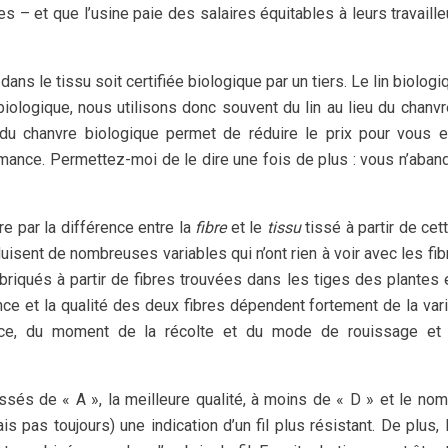
 – et que l’usine paie des salaires équitables à leurs travaille
dans le tissu soit certifiée biologique par un tiers. Le lin biologi
iologique, nous utilisons donc souvent du lin au lieu du chanv
eu du chanvre biologique permet de réduire le prix pour vous 
mance. Permettez-moi de le dire une fois de plus : vous n’aba
 par la différence entre la
fibre
et le
tissu
tissé à partir de cett
roduisent de nombreuses variables qui n’ont rien à voir avec les fib
fabriqués à partir de fibres trouvées dans les tiges des plantes 
ance et la qualité des deux fibres dépendent fortement de la var
ance, du moment de la récolte et du mode de rouissage et 
lassés de « A », la meilleure qualité, à moins de « D » et le no
 pas toujours) une indication d’un fil plus résistant. De plus, l