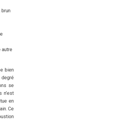
à brun
se
e autre
se bien
e degré
ons se
s n’est
itue en
ain. Ce
bustion