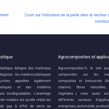
timent
Zoom sur l’utilisation de la paille dans le secteur 
construc
astique
Agrocomposites et applic
plastique désigne des matériaux
Agrocomposites.fr, le site po
tégories : les matières plastiques
comprendre sur les mat
ourcées appelées également
composites et biosourcés (boi
lastiques et des matières
chanvre, fibres naturelles,
ques biodégradables. L’avantage
végétales…) mais aussi sur
tte matière est qu’elle réduit les
différents secteurs d’applic
s de gaz à effet de serre au
entreprises, automobile, product