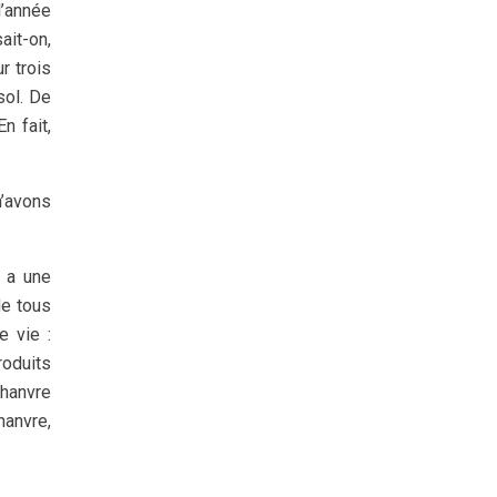
l’année
ait-on,
r trois
sol. De
n fait,
n’avons
i a une
de tous
e vie :
roduits
chanvre
hanvre,