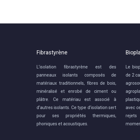
Fibrastyrène
Biopl
L’isolation fibrastyrène est des
Le bio
panneaux isolants composés de
de 2 ca
matériaux traditionnels, fibres de bois,
agros
minéralisé et enrobé de ciment ou
agrop
plâtre. Ce matériau est associé à
plasti
d’autres isolants. Ce type d’isolation sert
avec ce
pour ses propriétés thermiques,
rejet
phoniques et acoustiques.
moment