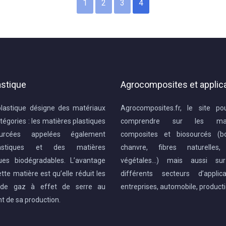
1
2
3
4
astique
Agrocomposites et applic
plastique désigne des matériaux
Agrocomposites.fr, le site po
tégories : les matières plastiques
comprendre sur les mat
ourcées appelées également
composites et biosourcés (boi
lastiques et des matières
chanvre, fibres naturelles,
ques biodégradables. L’avantage
végétales…) mais aussi sur
tte matière est qu’elle réduit les
différents secteurs d’applic
s de gaz à effet de serre au
entreprises, automobile, product
 de sa production.