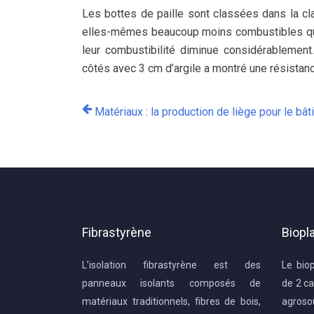
Les bottes de paille sont classées dans la c
elles-mêmes beaucoup moins combustibles que la
leur combustibilité diminue considérablement
côtés avec 3 cm d’argile a montré une résistan
Matériaux : la production de liège pour le bâ
Fibrastyrène
Biopl
L’isolation fibrastyrène est des
Le bio
panneaux isolants composés de
de 2 ca
matériaux traditionnels, fibres de bois,
agros