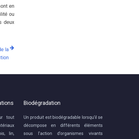
sont en
lité ou
es deux
de la
tion
ations
Biodégradation
ur tout
Un produit est biodégradable lorsqu’il se
ériaux
décompose en différents éléments
s, lin,
sous l’action d’organismes vivants