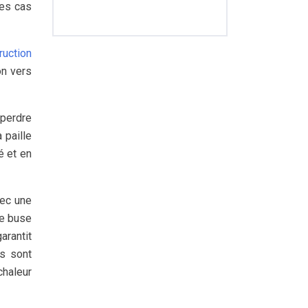
des cas
ruction
on vers
 perdre
 paille
é et en
vec une
ne buse
arantit
es sont
chaleur