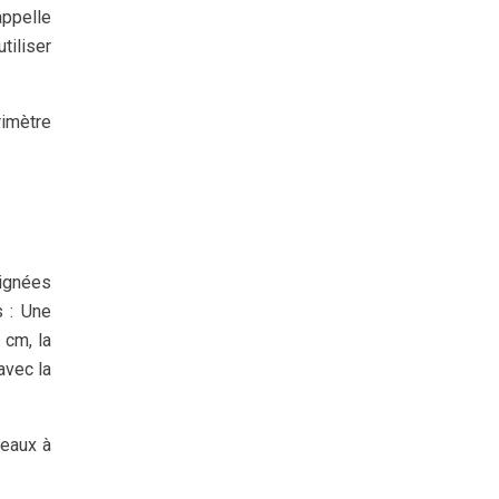
appelle
tiliser
rimètre
lignées
s : Une
 cm, la
avec la
neaux à