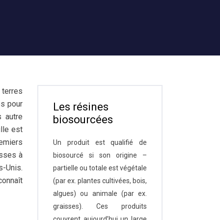
 terres
es pour
Les résines
s autre
biosourcées
lle est
emiers
Un produit est qualifié de
esses à
biosourcé si son origine –
s-Unis.
partielle ou totale est végétale
connaît
(par ex. plantes cultivées, bois,
algues) ou animale (par ex.
graisses). Ces produits
couvrent aujourd’hui un large