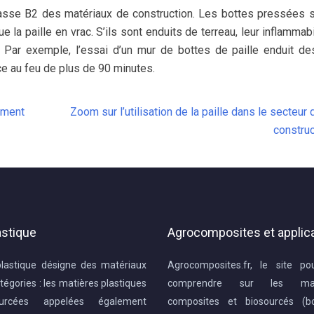
lasse B2 des matériaux de construction. Les bottes pressées 
 paille en vrac. S’ils sont enduits de terreau, leur inflammabi
. Par exemple, l’essai d’un mur de bottes de paille enduit d
ce au feu de plus de 90 minutes.
timent
Zoom sur l’utilisation de la paille dans le secteur 
construc
astique
Agrocomposites et applic
plastique désigne des matériaux
Agrocomposites.fr, le site po
tégories : les matières plastiques
comprendre sur les mat
ourcées appelées également
composites et biosourcés (boi