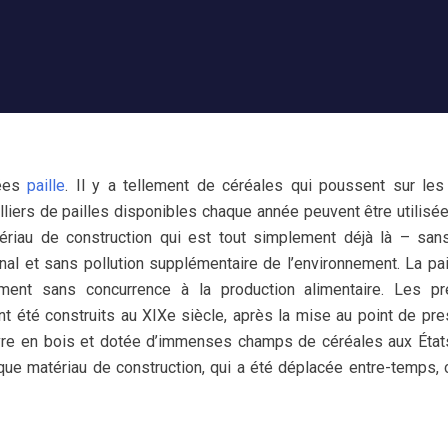
lées
paille
. Il y a tellement de céréales qui poussent sur les
liers de pailles disponibles chaque année peuvent être utilisé
riau de construction qui est tout simplement déjà là – san
onal et sans pollution supplémentaire de l’environnement. La pai
ment sans concurrence à la production alimentaire. Les pr
nt été construits au XIXe siècle, après la mise au point de pr
vre en bois et dotée d’immenses champs de céréales aux État
t que matériau de construction, qui a été déplacée entre-temps, 