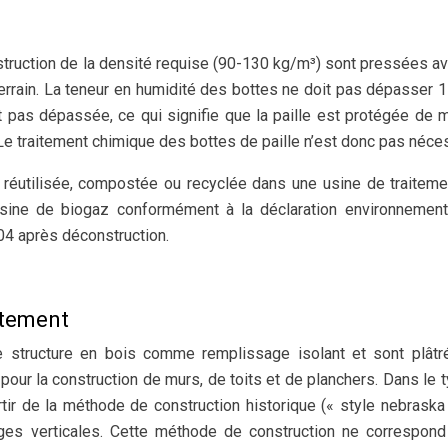
nstruction de la densité requise (90-130 kg/m³) sont pressées a
terrain. La teneur en humidité des bottes ne doit pas dépasser 1
est pas dépassée, ce qui signifie que la paille est protégée de 
 Le traitement chimique des bottes de paille n’est donc pas néce
re réutilisée, compostée ou recyclée dans une usine de traitem
usine de biogaz conformément à la déclaration environnement
4 après déconstruction.
itement
e structure en bois comme remplissage isolant et sont plâtr
pour la construction de murs, de toits et de planchers. Dans le 
rtir de la méthode de construction historique (« style nebraska 
rges verticales. Cette méthode de construction ne correspon