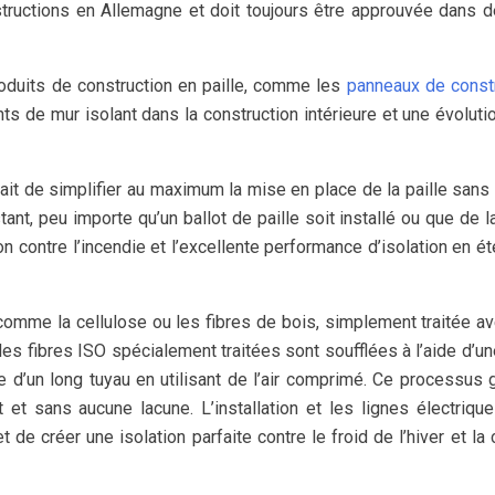
structions en Allemagne et doit toujours être approuvée dans 
produits de construction en paille, comme les
panneaux de const
e mur isolant dans la construction intérieure et une évoluti
tait de simplifier au maximum la mise en place de la paille sans
stant, peu importe qu’un ballot de paille soit installé ou que de la
ion contre l’incendie et l’excellente performance d’isolation en ét
, comme la cellulose ou les fibres de bois, simplement traitée a
 les fibres ISO spécialement traitées sont soufflées à l’aide d’u
 d’un long tuyau en utilisant de l’air comprimé. Ce processus g
t sans aucune lacune. L’installation et les lignes électriqu
 créer une isolation parfaite contre le froid de l’hiver et la 